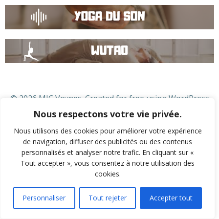
© 2026 MJC Veynes. Created for free using WordPress
and
Colibri
Nous respectons votre vie privée.
Nous utilisons des cookies pour améliorer votre expérience
de navigation, diffuser des publicités ou des contenus
personnalisés et analyser notre trafic. En cliquant sur «
Tout accepter », vous consentez à notre utilisation des
cookies.
Personnaliser
Tout rejeter
Accepter tout